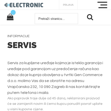
PRIJAVA
INFORMACIJE
SERVIS
Servis za kupljene uređaje kojima je istekla garancija i
uređaje pod garancijom uz predočenje računa kao
dokaz da je kupnja obavljena u tvrtki Gen Commerce
d.o.o. molimo Vas da se obratite na adresu
Vrapčanska 232, 10 090 Zagreb ili nas kontaktirajte
putem telefona i maila.
Ako popravak traje dulje od 45 dana, reklamirani proizvod
će se zamijeniti novim ili ćemo kupcu ponuditi povrat uplate
u visini kupovne cijene.