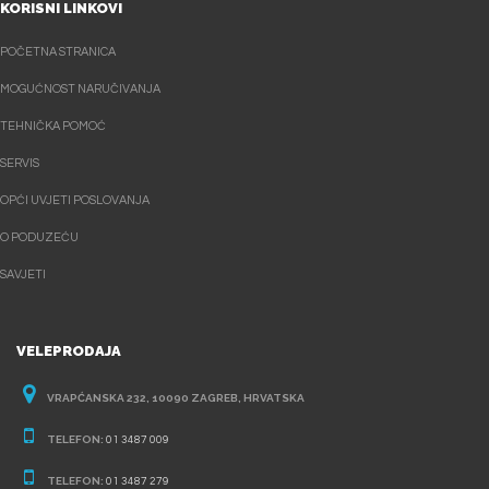
KORISNI LINKOVI
POČETNA STRANICA
MOGUĆNOST NARUČIVANJA
TEHNIČKA POMOĆ
SERVIS
OPĆI UVJETI POSLOVANJA
O PODUZEĆU
SAVJETI
VELEPRODAJA
VRAPĆANSKA 232, 10090 ZAGREB, HRVATSKA
TELEFON:
01 3487 009
TELEFON:
01 3487 279