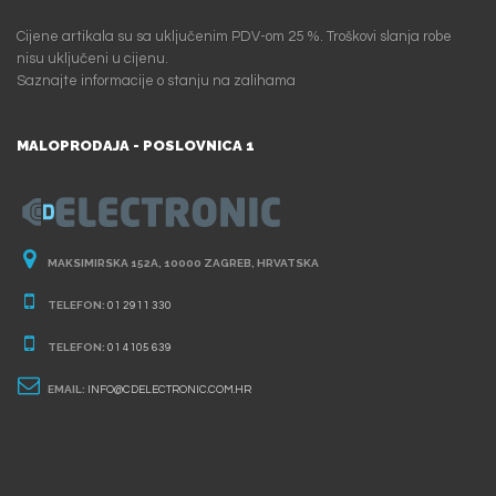
Cijene artikala su sa uključenim PDV-om 25 %. Troškovi slanja robe
nisu uključeni u cijenu.
Saznajte informacije o stanju na zalihama
MALOPRODAJA - POSLOVNICA 1
MAKSIMIRSKA 152A, 10000 ZAGREB, HRVATSKA
TELEFON:
01 2911 330
TELEFON:
01 4105 639
EMAIL:
INFO@CDELECTRONIC.COM.HR