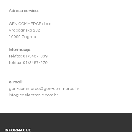
Adresa servisa:
GEN COMMERCE d.o.o.
Vrapčanska 232
10090 Zagreb
Informacije:
tel/fax: 01/3487-009
tel/fax: 01/3487-279
e-mail:
gen-commerce@gen-commerce.hr
info@cdelectronic.com.hr
INFORMACIJE