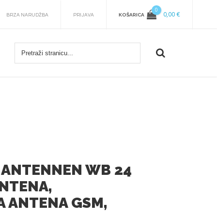
0
0,00 €
KOŠARICA
BRZA NARUDŽBA
PRIJAVA
 ANTENNEN WB 24
NTENA,
 ANTENA GSM,