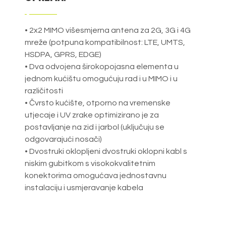
• 2x2 MIMO višesmjerna antena za 2G, 3G i 4G
mreže (potpuna kompatibilnost: LTE, UMTS,
HSDPA, GPRS, EDGE)
• Dva odvojena širokopojasna elementa u
jednom kućištu omogućuju rad i u MIMO i u
različitosti
• Čvrsto kućište, otporno na vremenske
utjecaje i UV zrake optimizirano je za
postavljanje na zid i jarbol (uključuju se
odgovarajući nosači)
• Dvostruki oklopljeni dvostruki oklopni kabl s
niskim gubitkom s visokokvalitetnim
konektorima omogućava jednostavnu
instalaciju i usmjeravanje kabela