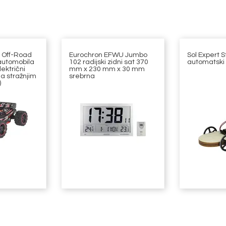
 Off-Road
Eurochron EFWU Jumbo
Sol Expert 
automobila
102 radijski zidni sat 370
automatski
ektrični
mm x 230 mm x 30 mm
a stražnjim
srebrna
)