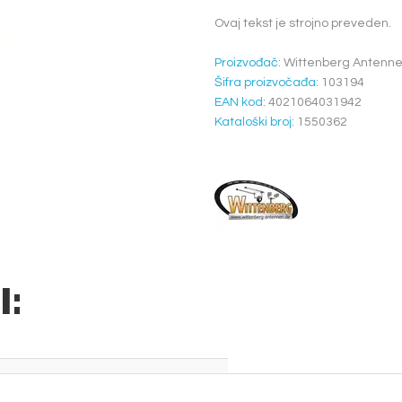
Ovaj tekst je strojno preveden.
Proizvođač:
Wittenberg Antenn
Šifra proizvočađa:
103194
EAN kod:
4021064031942
Kataloški broj:
1550362
I: