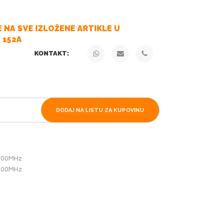
G
 NA SVE IZLOŽENE ARTIKLE U
 152A
KONTAKT:
DODAJ NA LISTU ZA KUPOVINU
700MHz
700MHz