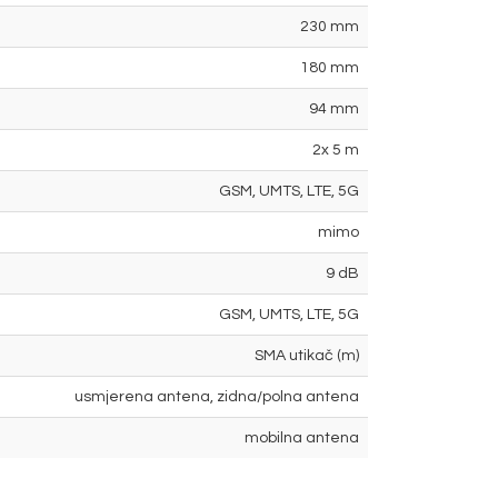
230 mm
180 mm
94 mm
2x 5 m
GSM, UMTS, LTE, 5G
mimo
9 dB
GSM, UMTS, LTE, 5G
SMA utikač (m)
usmjerena antena, zidna/polna antena
mobilna antena