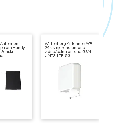
 Antennen
Wittenberg Antennen WB
Wittenb
 prijam Handy
24 usmjerena antena,
23 LTE, 
 ženski
zidna/polna antena GSM,
ma
UMTS, LTE, 5G