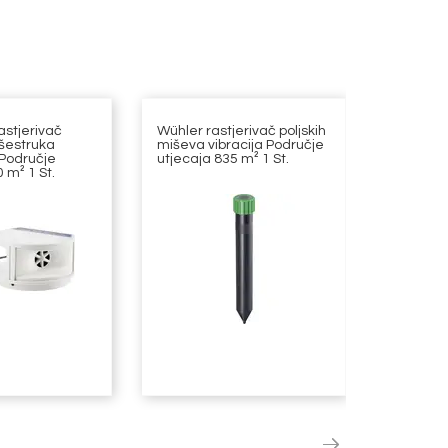
astjerivač
Wühler rastjerivač poljskih
HP Auto
išestruka
miševa vibracija Područje
zaštitna
 Područje
utjecaja 835 m² 1 St.
komad po
 m² 1 St.
antracit
sjedalo