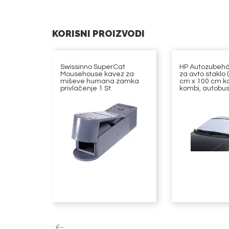
KORISNI PROIZVODI
Swissinno SuperCat
HP Autozubehö
Mousehouse kavez za
za avto staklo 
miševe humana zamka
cm x 100 cm ka
privlačenje 1 St.
kombi, autobu