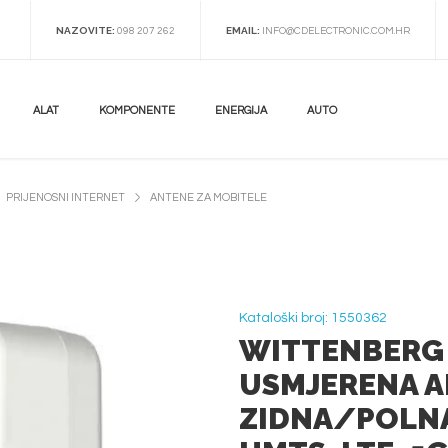
NAZOVITE:
EMAIL:
098 207 262
INFO@CDELECTRONIC.COM.HR
ALAT
KOMPONENTE
ENERGIJA
AUTO
PRIJENOSNI INTERNET
ANTENE ZA MOBITELE
Kataloški broj: 1550362
WITTENBERG
USMJERENA A
ZIDNA/POLNA