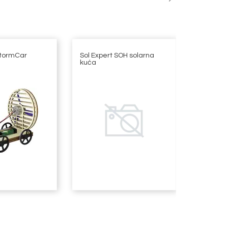
StormCar
Sol Expert SOH solarna
Revell 0
kuća
Samba B
automob
sastavlj