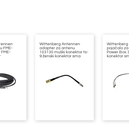
tennen
Wittenberg Antennen
Wittenberg
nu FME-
adapter za antenu
pojačalo za
r FME-
103130 muški konektor ts-
Power Box 3
r
9 ženski konektor sma
konektor s