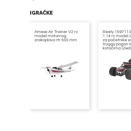
IGRAČKE
Amewi Air Trainer V2 rc
Reely 1597113
model motornog
1:14 rc model 
zrakoplova rtr 500 mm
za početnike el
truggy pogon n
kotačima (2wd