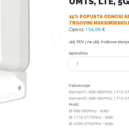
UMTS, LTE, 5
25% POPUSTA ODNOSI SE
TRGOVINI MAKSIMIRSKOJ
Cijena:
154,99
€
uklj. PDV / ne uklj. troškove slanja
isporučivo
frekvencije:
Element1: 698-960MHz, 1710-2
Element2: 698-960MHz, 1710-2
Profit:
@ 698-960MHz - 6dBi
@ 1710-2170MHz - 9dBi
@ 2396-2700MHz - 6dBi