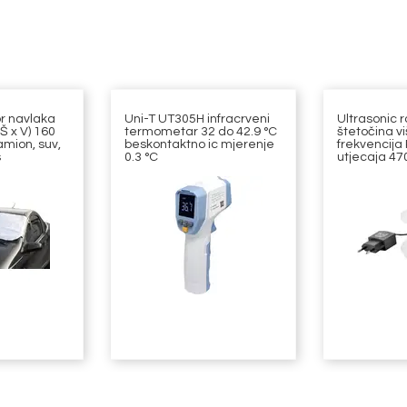
r navlaka
Uni-T UT305H infracrveni
Ultrasonic r
(Š x V) 160
termometar 32 do 42.9 °C
štetočina v
mion, suv,
beskontaktno ic mjerenje
frekvencija
s
0.3 °C
utjecaja 470