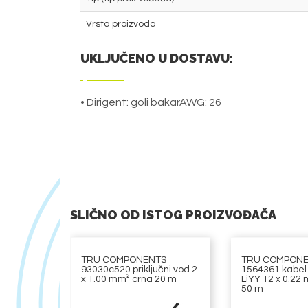
Vrsta proizvoda
UKLJUČENO U DOSTAVU:
• Dirigent: goli bakarAWG: 26
SLIČNO OD ISTOG PROIZVOĐAČA
TRU COMPONENTS
TRU COMPON
93030c520 priključni vod 2
1564361 kabel
x 1.00 mm² crna 20 m
LiYY 12 x 0.22 
50 m