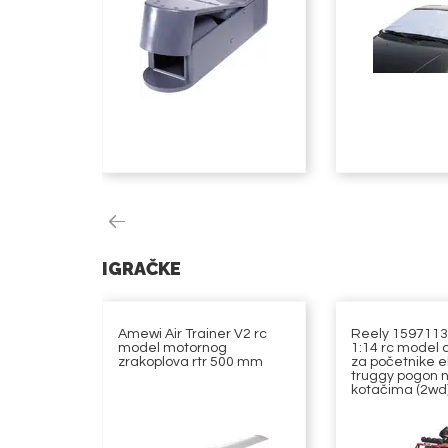
IGRAČKE
Amewi Air Trainer V2 rc
Reely 1597113
model motornog
1:14 rc model 
zrakoplova rtr 500 mm
za početnike el
truggy pogon n
kotačima (2wd