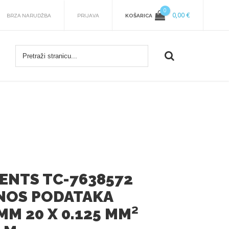
0
0,00 €
KOŠARICA
BRZA NARUDŽBA
PRIJAVA
NTS TC-7638572
ENOS PODATAKA
MM 20 X 0.125 MM²