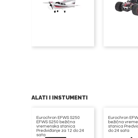
ALATI I INSTUMENTI
Eurochron EFWS S250
Eurochron EFW
EFWS S250 bežična
bežična vrem
vremenska stanica
stanica Predvi
Predviđanje za 12 do 24
do 24 sata
sata