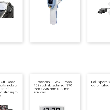
 Off-Road
Eurochron EFWU Jumbo
Sol Expert 
automobila
102 radijski zidni sat 370
automatski
ektrični
mm x 230 mm x 30 mm
a stražnjim
srebrna
)