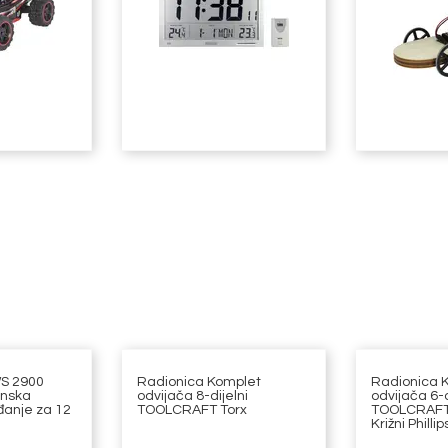
S 2900
Radionica Komplet
Radionica 
enska
odvijača 8-dijelni
odvijača 6-d
đanje za 12
TOOLCRAFT Torx
TOOLCRAFT 
Križni Phillip