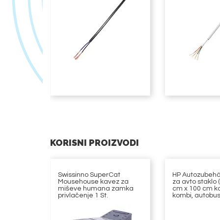
KORISNI PROIZVODI
Swissinno SuperCat
HP Autozubehö
Mousehouse kavez za
za avto staklo 
miševe humana zamka
cm x 100 cm ka
privlačenje 1 St.
kombi, autobu