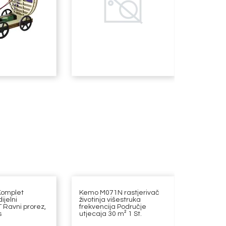
Komplet
Kemo M071N rastjerivač
Ultrasoni
ijelni
životinja višestruka
štetočin
Ravni prorez,
frekvencija Područje
frekvenc
s
utjecaja 30 m² 1 St.
utjecaja 