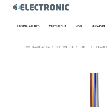
RAČUNALA I URED
MULTIMEDIJA
HOBI
KUĆA I VRT
POČETNA STRANICA
KOMPONENTE
KABELI
PODATKOV