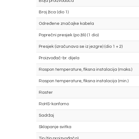
Boja proizvođača
Broj žica (dio 1)
Određene značajke kabela
Poprečni presjek (po žili) (1 dio)
Presjek (izračunava se iz jezgre) (dio 1 + 2)
Proizvođač-br. dijela
Raspon temperature, fiksna instalacija (maks.)
Raspon temperature, fiksna instalacija (min.)
Raster
RoHS-konforno
Sadržaj
Sklapanje svitka
Tip (tip proizvođača)