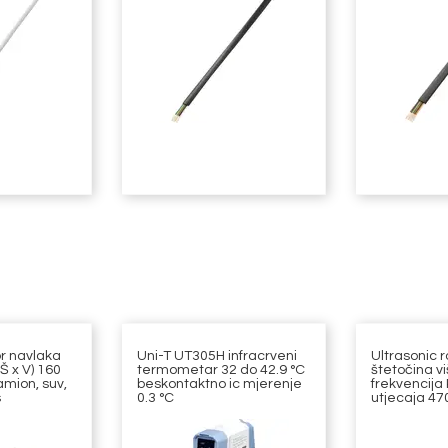
r navlaka
Uni-T UT305H infracrveni
Ultrasonic r
(Š x V) 160
termometar 32 do 42.9 °C
štetočina v
mion, suv,
beskontaktno ic mjerenje
frekvencija
s
0.3 °C
utjecaja 470