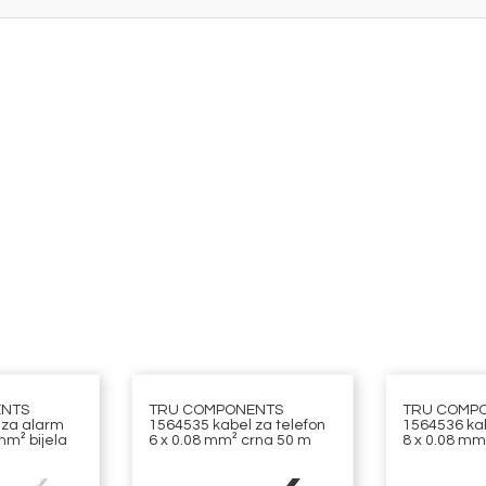
ENTS
TRU COMPONENTS
TRU COMP
 za alarm
1564535 kabel za telefon
1564536 kab
mm² bijela
6 x 0.08 mm² crna 50 m
8 x 0.08 mm