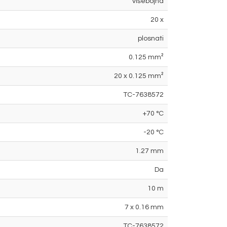
višebojna
20 x
plosnati
0.125 mm²
20 x 0.125 mm²
TC-7638572
+70 °C
-20 °C
1.27 mm
Da
10 m
7 x 0.16 mm
TC-7638572