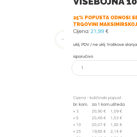
VIŠEBOJNA 10
25% POPUSTA ODNOSI SE
TRGOVINI MAKSIMIRSKOJ
Cijena:
21,99
€
uklj. PDV / ne uklj. troškove slanja
isporučivo
Cijena - količinski popust
br. kom.
za 1 kom.
ušteda
+ 3
20,90 €
1,09 €
+ 5
20,46 €
1,53 €
+ 10
20,07 €
1,92 €
+ 25
19,85 €
2,14 €