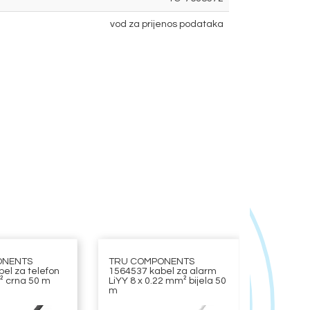
vod za prijenos podataka
ONENTS
TRU COMPONENTS
TRU CO
el za telefon
1564537 kabel za alarm
1565224 
² crna 50 m
LiYY 8 x 0.22 mm² bijela 50
LiYY 7 x 
m
m