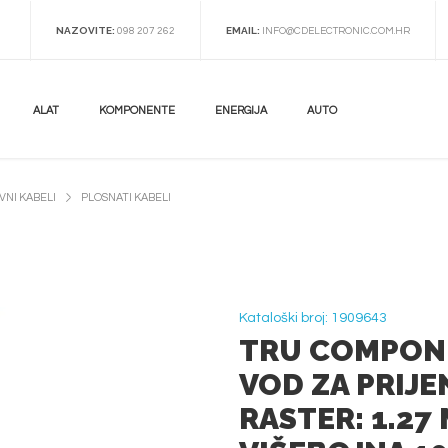
NAZOVITE:
EMAIL:
098 207 262
INFO@CDELECTRONIC.COM.HR
ALAT
KOMPONENTE
ENERGIJA
AUTO
NI KABELI
PLOSNATI KABELI
Kataloški broj: 1909643
TRU COMPONE
VOD ZA PRIJ
RASTER: 1.27 