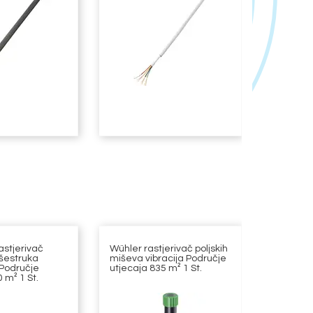
astjerivač
Wühler rastjerivač poljskih
HP Auto
išestruka
miševa vibracija Područje
zaštitna
 Područje
utjecaja 835 m² 1 St.
komad po
 m² 1 St.
antracit
sjedalo