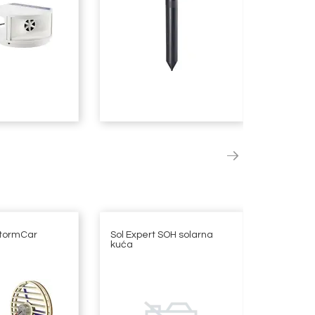
StormCar
Sol Expert SOH solarna
Revell 0
kuća
Samba B
automob
sastavlj