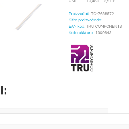
+ 50
19,48 €
2,51 €
Proizvođač:
TC-7638572
Šifra proizvočađa:
EAN kod:
TRU COMPONENTS
Kataloški broj:
1909643
I: