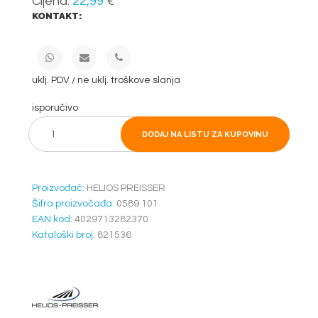
Cijena:
22,99
€
KONTAKT:
uklj. PDV / ne uklj. troškove slanja
isporučivo
DODAJ NA LISTU ZA KUPOVINU
Proizvođač:
HELIOS PREISSER
Šifra proizvočađa:
0589 101
EAN kod:
4029713282370
Kataloški broj:
821536