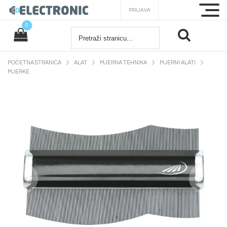
PRIJAVA
0
POČETNA STRANICA
ALAT
MJERNA TEHNIKA
MJERNI ALATI
MJERKE