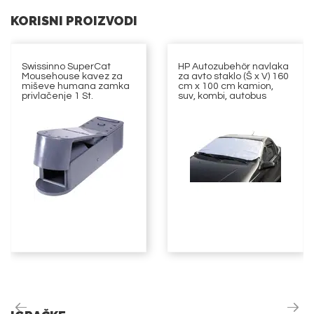
KORISNI PROIZVODI
Swissinno SuperCat
HP Autozubehör navlaka
Mousehouse kavez za
za avto staklo (Š x V) 160
miševe humana zamka
cm x 100 cm kamion,
privlačenje 1 St.
suv, kombi, autobus