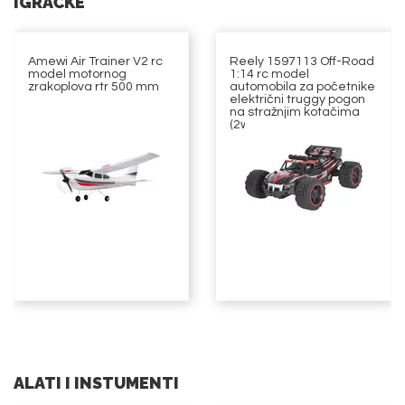
IGRAČKE
Amewi Air Trainer V2 rc
Reely 1597113 Off-Road
model motornog
1:14 rc model
zrakoplova rtr 500 mm
automobila za početnike
električni truggy pogon
na stražnjim kotačima
(2wd)
ALATI I INSTUMENTI