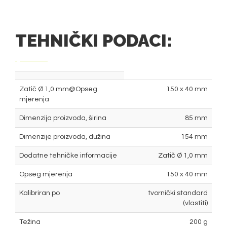
TEHNIČKI PODACI:
Zatič Ø 1,0 mm@Opseg
150 x 40 mm
mjerenja
Dimenzija proizvoda, širina
85 mm
Dimenzije proizvoda, dužina
154 mm
Dodatne tehničke informacije
Zatič Ø 1,0 mm
Opseg mjerenja
150 x 40 mm
Kalibriran po
tvornički standard
(vlastiti)
Težina
200 g