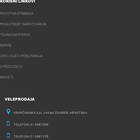
KORISNI LINKOVI
POČETNA STRANICA
MOGUĆNOST NARUČIVANJA
TEHNIČKA POMOĆ
SERVIS
OPĆI UVJETI POSLOVANJA
O PODUZEĆU
SAVJETI
VELEPRODAJA
VRAPĆANSKA 232, 10090 ZAGREB, HRVATSKA
TELEFON:
01 3487 009
TELEFON:
01 3487 279