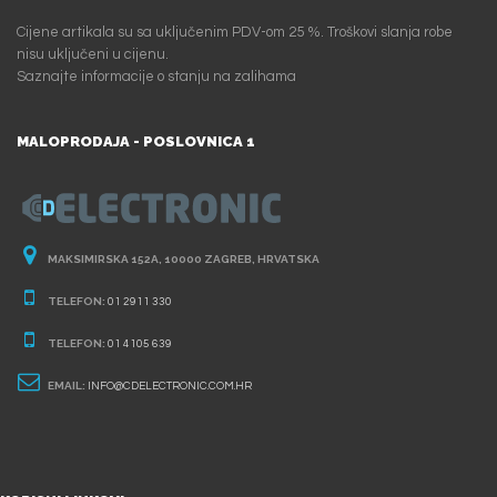
Cijene artikala su sa uključenim PDV-om 25 %. Troškovi slanja robe
nisu uključeni u cijenu.
Saznajte informacije o stanju na zalihama
MALOPRODAJA - POSLOVNICA 1
MAKSIMIRSKA 152A, 10000 ZAGREB, HRVATSKA
TELEFON:
01 2911 330
TELEFON:
01 4105 639
EMAIL:
INFO@CDELECTRONIC.COM.HR