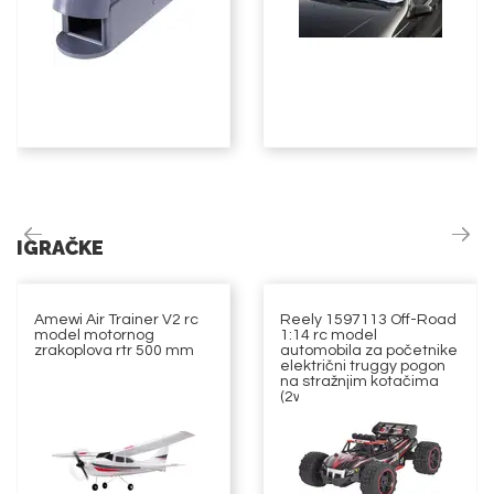
IGRAČKE
Amewi Air Trainer V2 rc
Reely 1597113 Off-Road
model motornog
1:14 rc model
zrakoplova rtr 500 mm
automobila za početnike
električni truggy pogon
na stražnjim kotačima
(2wd)