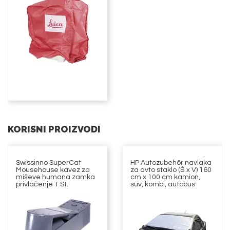
KORISNI PROIZVODI
Swissinno SuperCat
HP Autozubehör navlaka
Mousehouse kavez za
za avto staklo (Š x V) 160
miševe humana zamka
cm x 100 cm kamion,
privlačenje 1 St.
suv, kombi, autobus