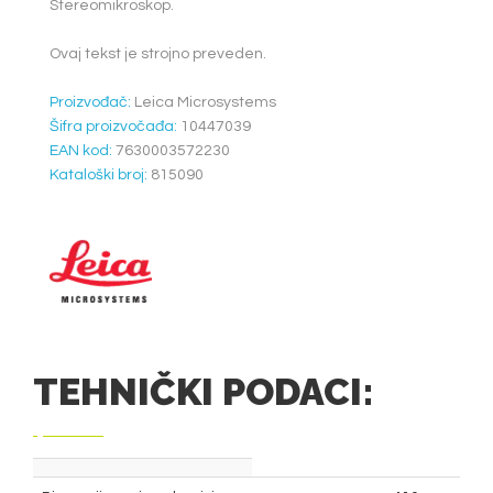
Stereomikroskop.
Ovaj tekst je strojno preveden.
Proizvođač:
Leica Microsystems
Šifra proizvočađa:
10447039
EAN kod:
7630003572230
Kataloški broj:
815090
TEHNIČKI PODACI: