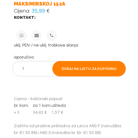
MAKSIMIRSKOJ 152A
Cijena:
35,99
€
KONTAKT:
uklj. PDV / ne uklj. troškove slanja
isporučivo
DODAJ NA LISTU ZA KUPOVINU
Cijena - količinski popust
br. kom.
za 1 kom.
ušteda
+ 3
34,42 €
1,57 €
Zaštita od prašine prikladna za Leica A60 F (narudžba
br. 81 50 86) i A60 S (naredba br. Br. 81 50 88)