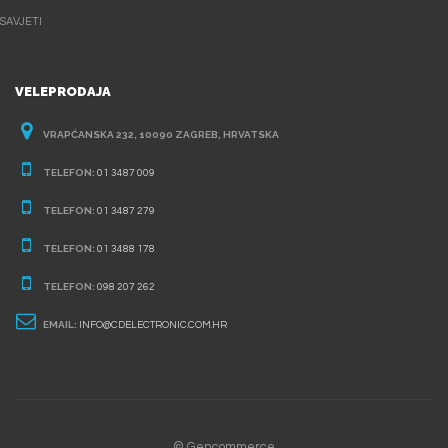
SAVJETI
VELEPRODAJA
VRAPĆANSKA 232, 10090 ZAGREB, HRVATSKA
TELEFON:
01 3487 009
TELEFON:
01 3487 279
TELEFON:
01 3488 178
TELEFON:
098 207 262
EMAIL:
INFO@CDELECTRONIC.COM.HR
© Gencommerce