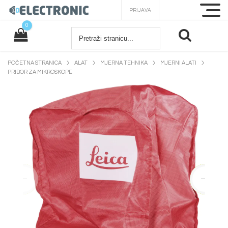
PRIJAVA
0
POČETNA STRANICA
ALAT
MJERNA TEHNIKA
MJERNI ALATI
PRIBOR ZA MIKROSKOPE