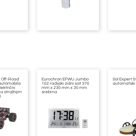
 Off-Road
Eurochron EFWU Jumbo
Sol Expert 
automobila
102 radijski zidni sat 370
automatski
ektrični
mm x 230 mm x 30 mm
a stražnjim
srebrna
)