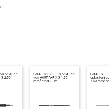
x 2
0 priključni
LAPP 1600200-10 priključni
LAPP 16000
 G 2.50
vod H05RR-F 3 G 1.50
oplašteni v
m
mm² crna 10 m
1.50 mm² si