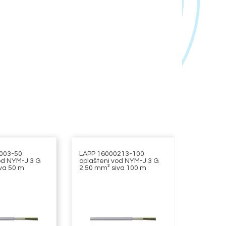
003-50
LAPP 16000213-100
LAPP 16
od NYM-J 3 G
oplašteni vod NYM-J 3 G
oplašten
va 50 m
2.50 mm² siva 100 m
mm² siv