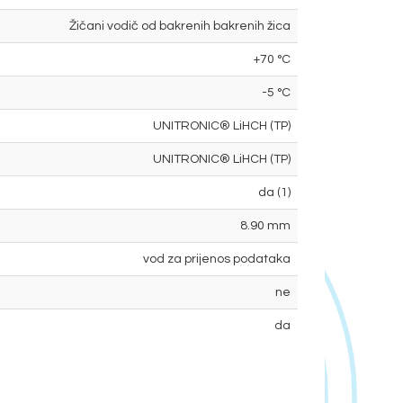
Žičani vodič od bakrenih bakrenih žica
+70 °C
-5 °C
UNITRONIC® LiHCH (TP)
UNITRONIC® LiHCH (TP)
da (1)
8.90 mm
vod za prijenos podataka
ne
da