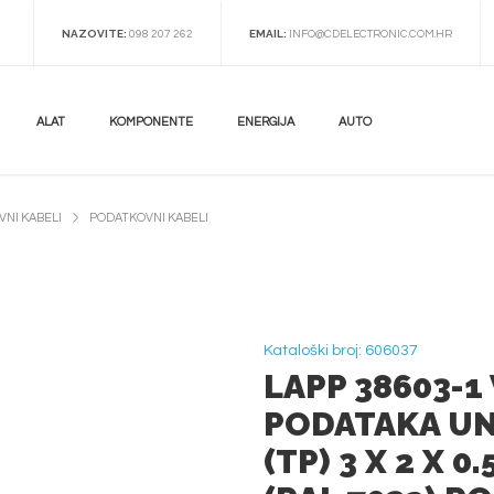
NAZOVITE:
EMAIL:
098 207 262
INFO@CDELECTRONIC.COM.HR
ALAT
KOMPONENTE
ENERGIJA
AUTO
NI KABELI
PODATKOVNI KABELI
Kataloški broj: 606037
LAPP 38603-1
PODATAKA UN
(TP) 3 X 2 X 