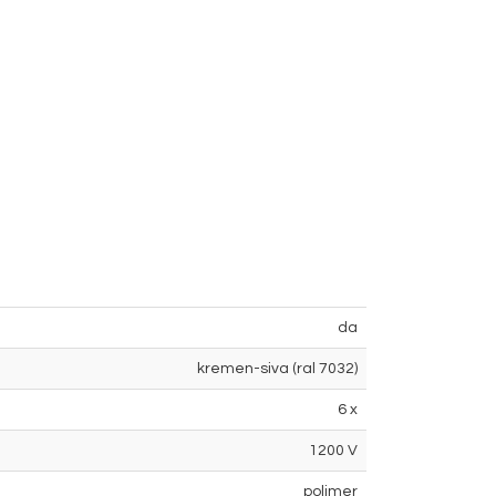
da
kremen-siva (ral 7032)
6 x
1200 V
polimer