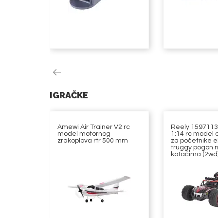
IGRAČKE
Amewi Air Trainer V2 rc
Reely 1597113
model motornog
1:14 rc model 
zrakoplova rtr 500 mm
za početnike el
truggy pogon n
kotačima (2wd