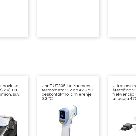
r navlaka
Uni-T UT305H infracrveni
Ultrasonic r
(Š x V) 160
termometar 32 do 42.9 °C
štetočina v
mion, suv,
beskontaktno ic mjerenje
frekvencija
s
0.3 °C
utjecaja 470