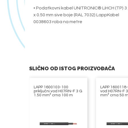
• Podatkovni kabel UNITRONIC® LiHCH (TP) 3 
x 0.50 mm sive boje (RAL 7032) LappKabel
0038603 roba na metre
SLIČNO OD ISTOG PROIZVOĐAČA
LAPP 1600103-100
LAPP 1600118-5
priključni vod H07RN-F 3 G
vod H07RN-F 3
1.50 mm² crna 100 m
mm² crna 50 