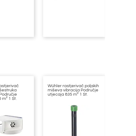
astjerivač
Wühler rastjerivač poljskih
HP Auto
išestruka
miševa vibracija Područje
zaštitna
 Područje
utjecaja 835 m² 1 St.
komad po
 m² 1 St.
antracit
sjedalo