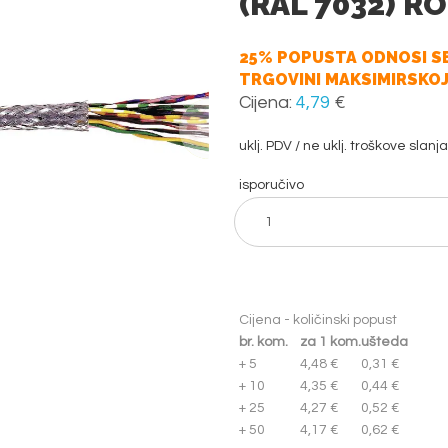
(RAL 7032) R
25% POPUSTA ODNOSI SE
TRGOVINI MAKSIMIRSKOJ
Cijena:
4,79
€
uklj. PDV / ne uklj. troškove slanja
isporučivo
Cijena - količinski popust
br. kom.
za 1 kom.
ušteda
+ 5
4,48 €
0,31 €
+ 10
4,35 €
0,44 €
+ 25
4,27 €
0,52 €
+ 50
4,17 €
0,62 €