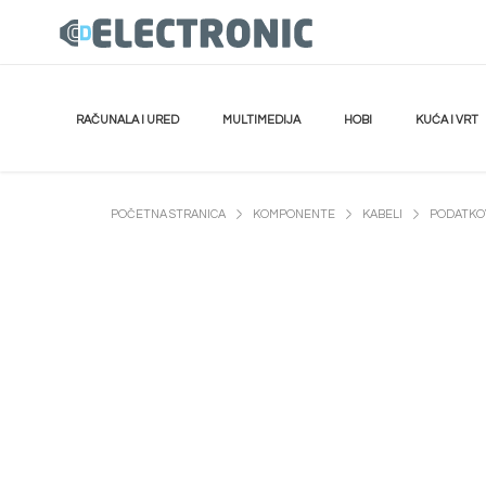
RAČUNALA I URED
MULTIMEDIJA
HOBI
KUĆA I VRT
POČETNA STRANICA
KOMPONENTE
KABELI
PODATKOV