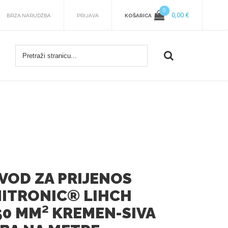
0
0,00 €
KOŠARICA
BRZA NARUDŽBA
PRIJAVA
 VOD ZA PRIJENOS
ITRONIC® LIHCH
0.50 MM² KREMEN-SIVA