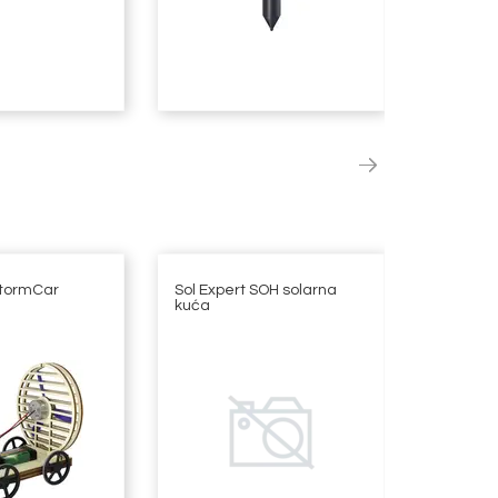
StormCar
Sol Expert SOH solarna
Revell 0
kuća
Samba B
automob
sastavlj