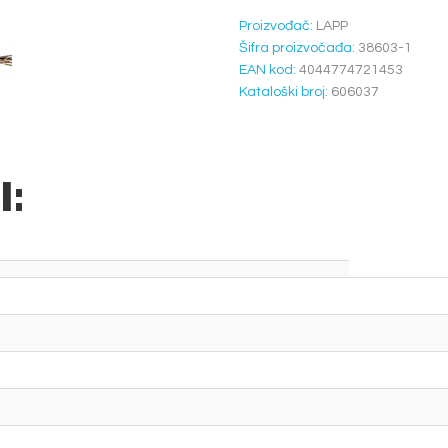
Proizvođač:
LAPP
Šifra proizvočađa:
38603-1
EAN kod:
4044774721453
Kataloški broj:
606037
I: