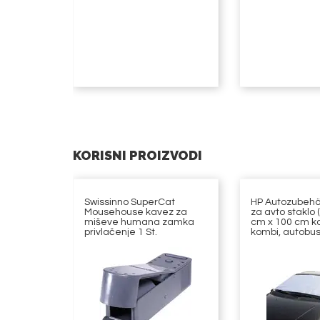
KORISNI PROIZVODI
Swissinno SuperCat
HP Autozubehö
Mousehouse kavez za
za avto staklo 
miševe humana zamka
cm x 100 cm ka
privlačenje 1 St.
kombi, autobu