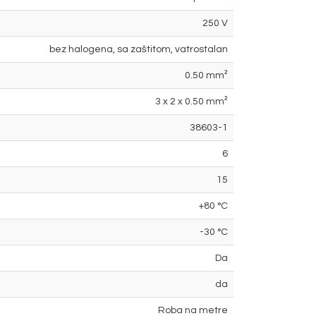
250 V
bez halogena, sa zaštitom, vatrostalan
0.50 mm²
3 x 2 x 0.50 mm²
38603-1
6
15
+80 °C
-30 °C
Da
da
Roba na metre