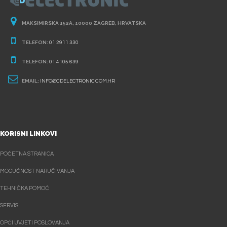
MAKSIMIRSKA 152A, 10000 ZAGREB, HRVATSKA
TELEFON:
01 2911 330
TELEFON:
01 4105 639
EMAIL:
INFO@CDELECTRONIC.COM.HR
KORISNI LINKOVI
POČETNA STRANICA
MOGUĆNOST NARUČIVANJA
TEHNIČKA POMOĆ
SERVIS
OPĆI UVJETI POSLOVANJA