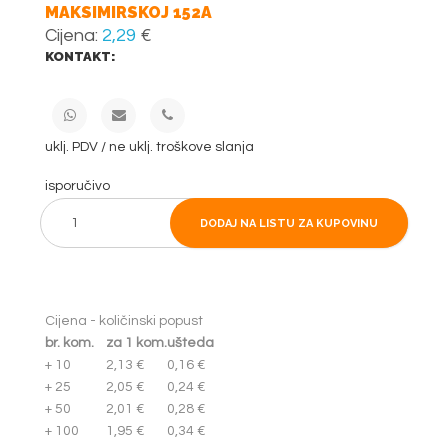
MAKSIMIRSKOJ 152A
Cijena:
2,29
€
KONTAKT:
uklj. PDV / ne uklj. troškove slanja
isporučivo
DODAJ NA LISTU ZA KUPOVINU
Cijena - količinski popust
br. kom.
za 1 kom.
ušteda
+ 10
2,13 €
0,16 €
+ 25
2,05 €
0,24 €
+ 50
2,01 €
0,28 €
+ 100
1,95 €
0,34 €