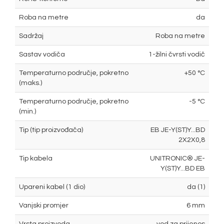
Roba na metre
da
Sadržaj
Roba na metre
Sastav vodiča
1-žilni čvrsti vodič
Temperaturno područje, pokretno
+50 °C
(maks.)
Temperaturno područje, pokretno
-5 °C
(min.)
Tip (tip proizvođača)
EB JE-Y(ST)Y...BD
2X2X0,8
Tip kabela
UNITRONIC® JE-
Y(ST)Y...BD EB
Upareni kabel (1 dio)
da (1)
Vanjski promjer
6 mm