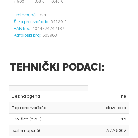
+ 500
1,89 €
0,40 €
Proizvođač:
LAPP
Šifra proizvočađa:
34120-1
EAN kod:
4044774742137
Kataloški broj:
603983
TEHNIČKI PODACI:
Bez halogena
ne
Boja proizvođača
plava boja
Broj žica (dio 1)
4 x
Ispitni napon(i)
A / A 500V