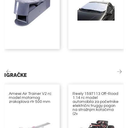
IGRAČKE
Amewi Air Trainer V2 rc
Reely 1597113 Off-Road
model motornog
1:14 rc model
zrakoplova rtr 500 mm
automobila za početnike
električni truggy pogon
na stražnjim kotačima
(2wd)