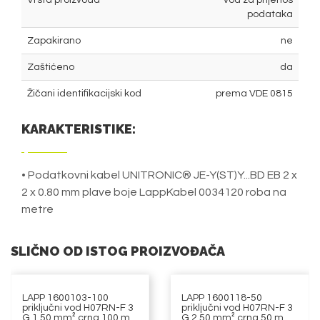
Vrsta proizvoda
vod za prijenos
podataka
Zapakirano
ne
Zaštićeno
da
Žičani identifikacijski kod
prema VDE 0815
KARAKTERISTIKE:
• Podatkovni kabel UNITRONIC® JE-Y(ST)Y...BD EB 2 x
2 x 0.80 mm plave boje LappKabel 0034120 roba na
metre
SLIČNO OD ISTOG PROIZVOĐAČA
LAPP 1600103-100
LAPP 1600118-50
priključni vod H07RN-F 3
priključni vod H07RN-F 3
G 1.50 mm² crna 100 m
G 2.50 mm² crna 50 m