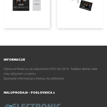
INFORMACIJE
Cijene artikala su sa uključenim PDV-om 25 %. Troškovi slanja robe
nisu uključeni u cijenu.
Saznajte informacije o stanju na zalihama
MALOPRODAJA - POSLOVNICA 1