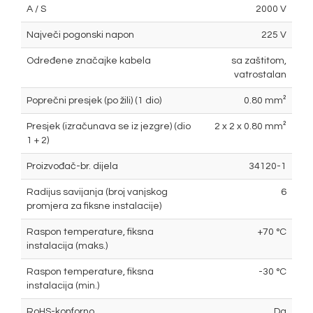
A / S
2000 V
Največi pogonski napon
225 V
Određene značajke kabela
sa zaštitom,
vatrostalan
Poprečni presjek (po žili) (1 dio)
0.80 mm²
Presjek (izračunava se iz jezgre) (dio
2 x 2 x 0.80 mm²
1 + 2)
Proizvođač-br. dijela
34120-1
Radijus savijanja (broj vanjskog
6
promjera za fiksne instalacije)
Raspon temperature, fiksna
+70 °C
instalacija (maks.)
Raspon temperature, fiksna
-30 °C
instalacija (min.)
RoHS-konforno
Da