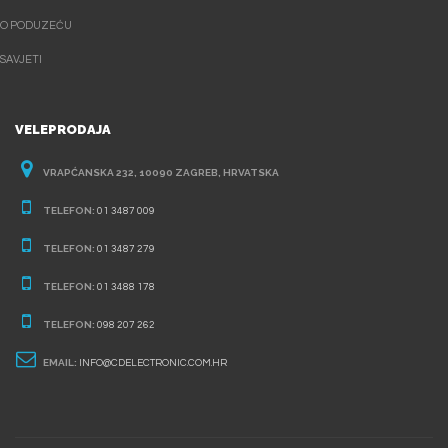
O PODUZEĆU
SAVJETI
VELEPRODAJA
VRAPĆANSKA 232, 10090 ZAGREB, HRVATSKA
TELEFON:
01 3487 009
TELEFON:
01 3487 279
TELEFON:
01 3488 178
TELEFON:
098 207 262
EMAIL:
INFO@CDELECTRONIC.COM.HR