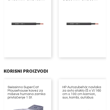
KORISNI PROIZVODI
Swissinno SuperCat
HP Autozubehör navlaka
Mousehouse kavez za
za avto staklo (Š x V) 160
miševe humana zamka
cm x 100 cm kamion,
privlačenje 1 St.
suv, kombi, autobus