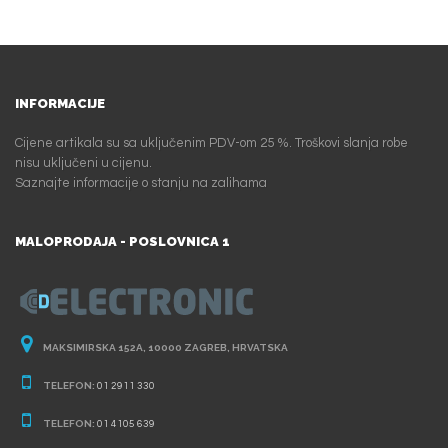
INFORMACIJE
Cijene artikala su sa uključenim PDV-om 25 %. Troškovi slanja robe
nisu uključeni u cijenu.
Saznajte informacije o stanju na zalihama
MALOPRODAJA - POSLOVNICA 1
MAKSIMIRSKA 152A, 10000 ZAGREB, HRVATSKA
TELEFON:
01 2911 330
TELEFON:
01 4105 639