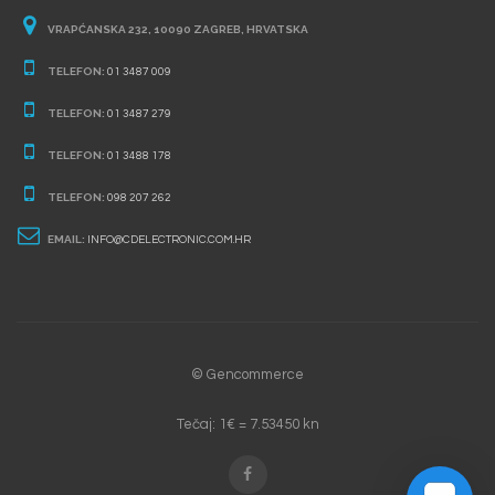
VRAPĆANSKA 232, 10090 ZAGREB, HRVATSKA
TELEFON:
01 3487 009
TELEFON:
01 3487 279
TELEFON:
01 3488 178
TELEFON:
098 207 262
EMAIL:
INFO@CDELECTRONIC.COM.HR
© Gencommerce
Tečaj: 1€ = 7.53450 kn