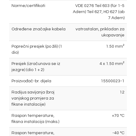
Norme/certifikati
VDE 0276 Teil 603 (für 1-5
Adern) Teil 627, HD 627 (ab
7 Adern)
Određene značajke kabela
vatrostalan, prikladan za
ukopavanje
Poprečni presjek (po žili) (1
1.50 mm²
dio)
Presjek (izračunava se iz
4 x 1.50 mm²
jezgre) (dio 1 + 2)
Proizvođač-br. dijela
15500023-1
Radijus savijanja (broj
12
vanjskog promjera za
fiksne instalacije)
Raspon temperature,
+70 °C
fiksna instalacija (maks.)
Raspon temperature,
-40 °C