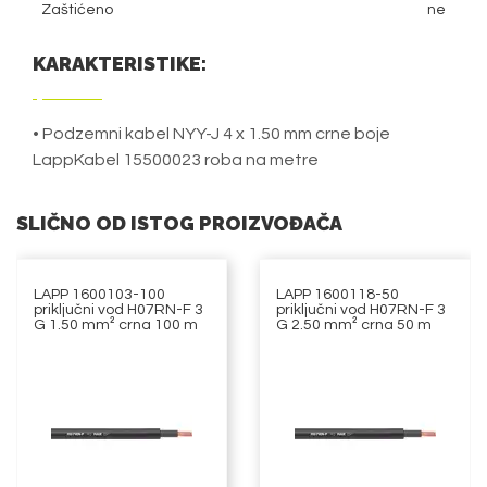
Zaštićeno
ne
KARAKTERISTIKE:
• Podzemni kabel NYY-J 4 x 1.50 mm crne boje
LappKabel 15500023 roba na metre
SLIČNO OD ISTOG PROIZVOĐAČA
LAPP 1600103-100
LAPP 1600118-50
priključni vod H07RN-F 3
priključni vod H07RN-F 3
G 1.50 mm² crna 100 m
G 2.50 mm² crna 50 m