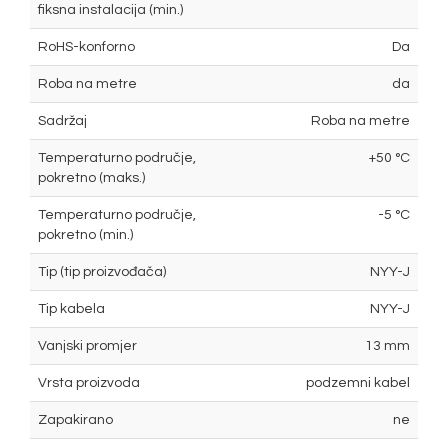
fiksna instalacija (min.)
RoHS-konforno
Da
Roba na metre
da
Sadržaj
Roba na metre
Temperaturno područje,
+50 °C
pokretno (maks.)
Temperaturno područje,
-5 °C
pokretno (min.)
Tip (tip proizvođača)
NYY-J
Tip kabela
NYY-J
Vanjski promjer
13 mm
Vrsta proizvoda
podzemni kabel
Zapakirano
ne