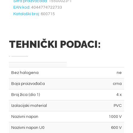
Šifra proizvočađa:
15500023-1
EAN kod:
4044774722733
Kataloški broj:
600715
TEHNIČKI PODACI:
Bez halogena
ne
Boja proizvođača
crna
Broj žica (dio 1)
4 x
Izolacijski material
PVC
Nazivni napon
1000 V
Nazivni napon U0
600 V