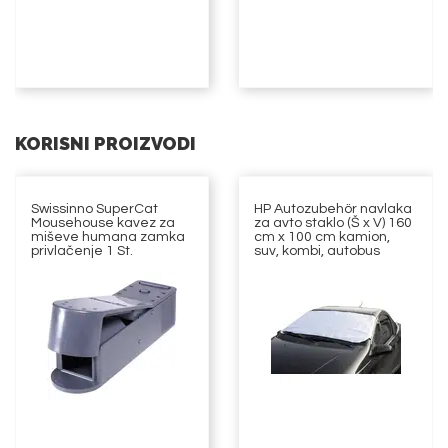
KORISNI PROIZVODI
Swissinno SuperCat
HP Autozubehör navlaka
Mousehouse kavez za
za avto staklo (Š x V) 160
miševe humana zamka
cm x 100 cm kamion,
privlačenje 1 St.
suv, kombi, autobus