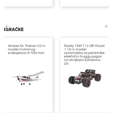
IGRAČKE
Amewi Air Trainer V2 rc
Reely 1597113 Off-Road
model motornog
1:14 rc model
zrakoplova rtr 500 mm
automobila za početnike
električni truggy pogon
na stražnjim kotačima
(2wd)