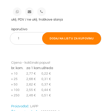
uklj. PDV / ne uklj. troškove slanja
isporučivo
DODAJ NA LISTU ZA KUPOVINU
Cijena - količinski popust
br. kom.
za 1 kom.
ušteda
+ 10
2,77 €
0,22 €
+ 25
2,68 €
0,31 €
+ 50
2,62 €
0,37 €
+ 100
2,55 €
0,44 €
+ 250
2,48 €
0,51 €
Proizvođač:
LAPP