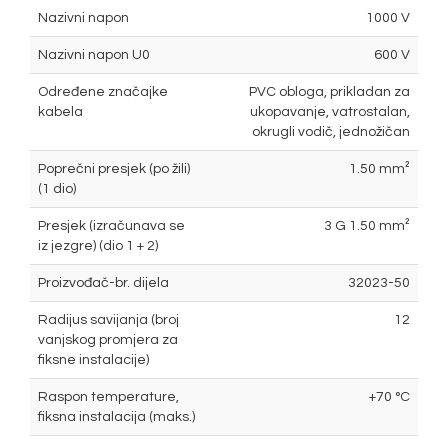
Nazivni napon
1000 V
Nazivni napon U0
600 V
Određene značajke
PVC obloga, prikladan za
kabela
ukopavanje, vatrostalan,
okrugli vodič, jednožičan
Poprečni presjek (po žili)
1.50 mm²
(1 dio)
Presjek (izračunava se
3 G 1.50 mm²
iz jezgre) (dio 1 + 2)
Proizvođač-br. dijela
32023-50
Radijus savijanja (broj
12
vanjskog promjera za
fiksne instalacije)
Raspon temperature,
+70 °C
fiksna instalacija (maks.)