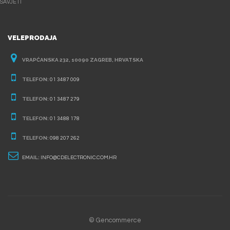
SAVJETI
VELEPRODAJA
VRAPĆANSKA 232, 10090 ZAGREB, HRVATSKA
TELEFON:
01 3487 009
TELEFON:
01 3487 279
TELEFON:
01 3488 178
TELEFON:
098 207 262
EMAIL:
INFO@CDELECTRONIC.COM.HR
© Gencommerce