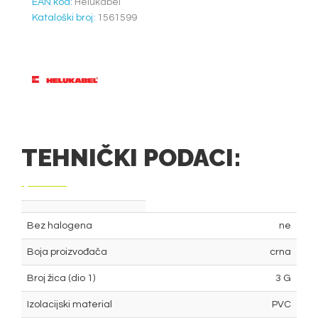
EAN kod:
Helukabel
Kataloški broj:
1561599
TEHNIČKI PODACI:
Bez halogena
ne
Boja proizvođača
crna
Broj žica (dio 1)
3 G
Izolacijski material
PVC