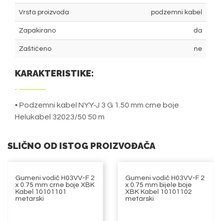
Vrsta proizvoda
podzemni kabel
Zapakirano
da
Zaštićeno
ne
KARAKTERISTIKE:
• Podzemni kabel NYY-J 3 G 1.50 mm crne boje
Helukabel 32023/50 50 m
SLIČNO OD ISTOG PROIZVOĐAČA
Gumeni vodič H03VV-F 2
Gumeni vodič H03VV-F 2
x 0.75 mm crne boje XBK
x 0.75 mm bijele boje
Kabel 10101101
XBK Kabel 10101102
metarski
metarski