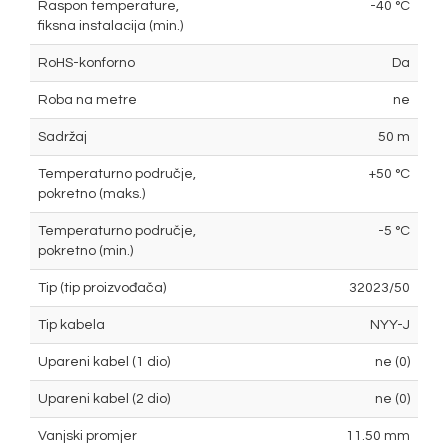
Raspon temperature,
-40 °C
fiksna instalacija (min.)
RoHS-konforno
Da
Roba na metre
ne
Sadržaj
50 m
Temperaturno područje,
+50 °C
pokretno (maks.)
Temperaturno područje,
-5 °C
pokretno (min.)
Tip (tip proizvođača)
32023/50
Tip kabela
NYY-J
Upareni kabel (1 dio)
ne (0)
Upareni kabel (2 dio)
ne (0)
Vanjski promjer
11.50 mm