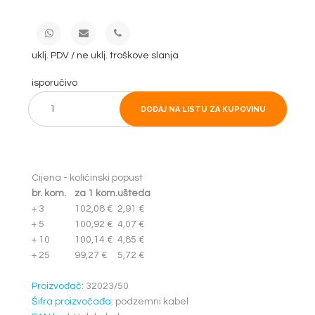
uklj. PDV / ne uklj. troškove slanja
isporučivo
DODAJ NA LISTU ZA KUPOVINU
Cijena - količinski popust
br. kom.
za 1 kom.
ušteda
+ 3
102,08 €
2,91 €
+ 5
100,92 €
4,07 €
+ 10
100,14 €
4,85 €
+ 25
99,27 €
5,72 €
Proizvođač:
32023/50
Šifra proizvočađa:
podzemni kabel