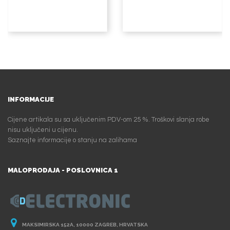
INFORMACIJE
Cijene artikala su sa uključenim PDV-om 25 %. Troškovi slanja robe
nisu uključeni u cijenu.
Saznajte informacije o stanju na zalihama
MALOPRODAJA - POSLOVNICA 1
MAKSIMIRSKA 152A, 10000 ZAGREB, HRVATSKA