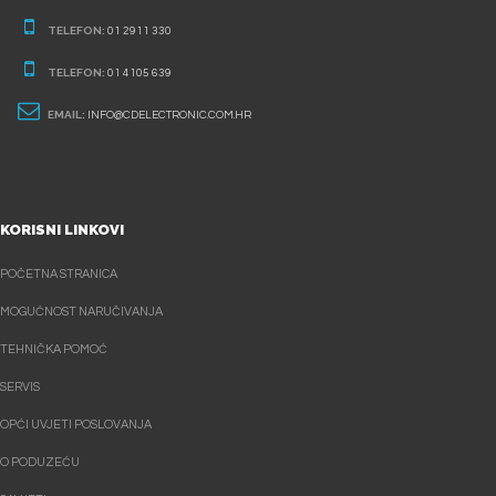
TELEFON:
01 2911 330
TELEFON:
01 4105 639
EMAIL:
INFO@CDELECTRONIC.COM.HR
KORISNI LINKOVI
POČETNA STRANICA
MOGUĆNOST NARUČIVANJA
TEHNIČKA POMOĆ
SERVIS
OPĆI UVJETI POSLOVANJA
O PODUZEĆU