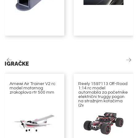
IGRAČKE
Amewi Air Trainer V2 rc
Reely 1597113 Off-Road
model motornog
1:14 rc model
zrakoplova rtr 500 mm
automobila za početnike
električni truggy pogon
na stražnjim kotačima
(2wd)