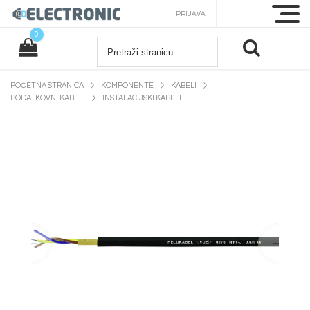
PRIJAVA
0
POČETNA STRANICA
KOMPONENTE
KABELI
PODATKOVNI KABELI
INSTALACIJSKI KABELI