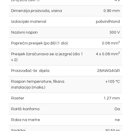
Broj žica (dio 1)
4 x
Dimenzija proizvoda, visina
0.90 mm
Izolacijski material
polivinilhlorid
Nazivni napon
300 V
Poprečni presjek (po žili) (1 dio)
0.08 mm²
Presjek (izračunava se iz jezgre) (dio 1
4 x 0.08 mm²
+ 2)
Proizvođač-br. dijela
28AWG4GR
Raspon temperature, fiksna
+105 °C
instalacija (maks.)
Raster
1.27 mm
RoHS-konforno
Da
Roba na metre
ne
Sadržaj
30.50 m