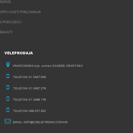
SERVIS
OPĆI UVJETI POSLOVANJA
O PODUZEĆU
SAVJETI
VELEPRODAJA
VRAPĆANSKA 232, 10090 ZAGREB, HRVATSKA
TELEFON:
01 3487 009
TELEFON:
01 3487 279
TELEFON:
01 3488 178
TELEFON:
098 207 262
EMAIL:
INFO@CDELECTRONIC.COM.HR