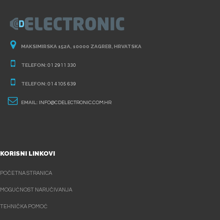
MAKSIMIRSKA 152A, 10000 ZAGREB, HRVATSKA
TELEFON:
01 2911 330
TELEFON:
01 4105 639
EMAIL:
INFO@CDELECTRONIC.COM.HR
KORISNI LINKOVI
POČETNA STRANICA
MOGUĆNOST NARUČIVANJA
TEHNIČKA POMOĆ