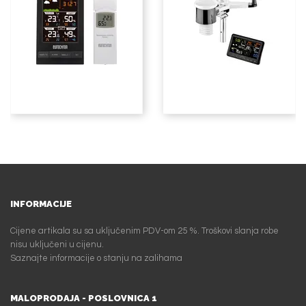
INFORMACIJE
Cijene artikala su sa uključenim PDV-om 25 %. Troškovi slanja robe
nisu uključeni u cijenu.
Saznajte informacije o stanju na zalihama
MALOPRODAJA - POSLOVNICA 1