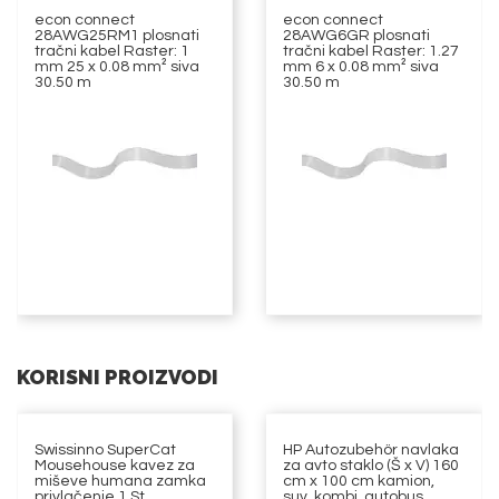
econ connect
econ connect
28AWG25RM1 plosnati
28AWG6GR plosnati
tračni kabel Raster: 1
tračni kabel Raster: 1.27
mm 25 x 0.08 mm² siva
mm 6 x 0.08 mm² siva
30.50 m
30.50 m
KORISNI PROIZVODI
Swissinno SuperCat
HP Autozubehör navlaka
Mousehouse kavez za
za avto staklo (Š x V) 160
miševe humana zamka
cm x 100 cm kamion,
privlačenje 1 St.
suv, kombi, autobus