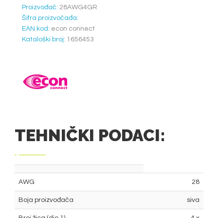
Proizvođač:
28AWG4GR
Šifra proizvočađa:
EAN kod:
econ connect
Kataloški broj:
1656453
TEHNIČKI PODACI:
AWG
28
Boja proizvođača
siva