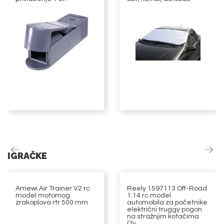
IGRAČKE
Amewi Air Trainer V2 rc
Reely 1597113 Off-Road
model motornog
1:14 rc model
zrakoplova rtr 500 mm
automobila za početnike
električni truggy pogon
na stražnjim kotačima
(2wd)