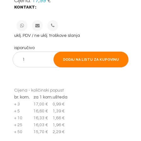
Cijena:
17,99
€
KONTAKT:
uklj. PDV / ne uklj. troškove slanja
isporučivo
DODAJ NA LISTU ZA KUPOVINU
Cijena - količinski popust
br. kom.
za 1 kom.
ušteda
+ 3
17,00 €
0,99 €
+ 5
16,60 €
1,39 €
+ 10
16,33 €
1,66 €
+ 25
16,03 €
1,96 €
+ 50
15,70 €
2,29 €