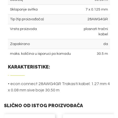
Sklapanje svitka
7 x 0.125 mm
Tip (tip proizvođača)
28AWG4GR
Vrsta proizvoda
plosnati tračni
kabel
Zapakirano
da
maks. količina u isporuci po komadu
30.5 m
KARAKTERISTIKE:
• econ connect 28AWG4GR Trakasti kabel: 1.27 mm 4
x 0.08 mm sive boje 30.50 m
SLIČNO OD ISTOG PROIZVOĐAČA