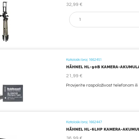
32,99 €
Kataloški broj: 1662451
HÄHNEL HL-90B KAMERA-AKUMULAT
21,99 €
Provjerite raspoloživost telefonom il
Kataloški broj: 1662447
HÄHNEL HL-6LHP KAMERA-AKUMULA
36,99 €