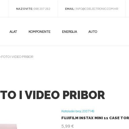
NAZOVITE:
EMAIL:
098 207 262
INFO@CDELECTRONIC.COM.HR
ALAT
KOMPONENTE
ENERGIJA
AUTO
»
FOTO I VIDEO PRIBOR
TO I VIDEO PRIBOR
Kataloški broj: 2337149
FUJIFILM INSTAX MINI 11 CASE TO
5,99 €