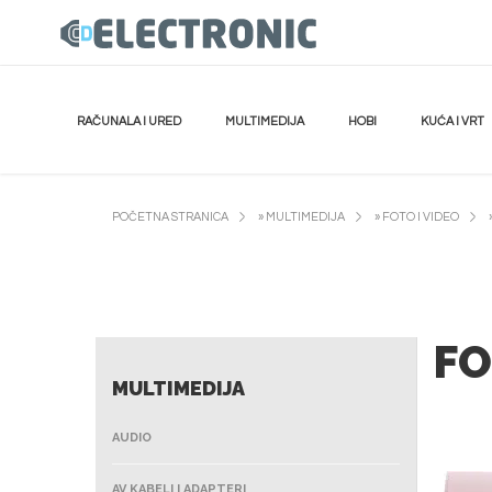
RAČUNALA I URED
MULTIMEDIJA
HOBI
KUĆA I VRT
POČETNA STRANICA
»
MULTIMEDIJA
»
FOTO I VIDEO
FO
MULTIMEDIJA
AUDIO
AV KABELI I ADAPTERI