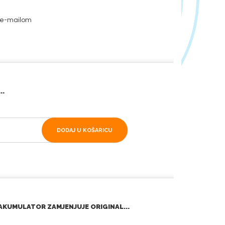
i e-mailom
..
DODAJ U KOŠARICU
AKUMULATOR ZAMJENJUJE ORIGINAL...