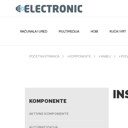
RAČUNALA I URED
MULTIMEDIJA
HOBI
KUĆA I VRT
POČETNA STRANICA
»
KOMPONENTE
»
KABELI
»
POD
IN
KOMPONENTE
AKTIVNE KOMPONENTE
AUTOMATIZACIJA