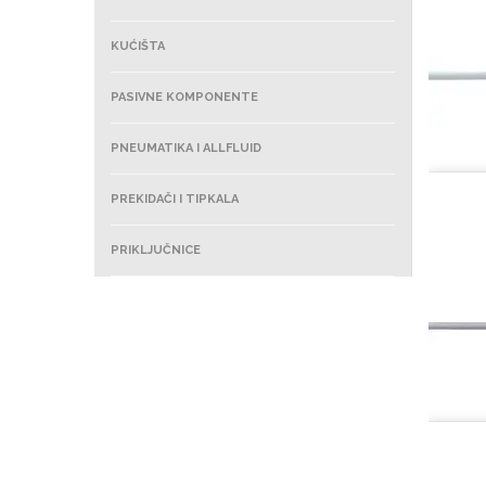
KUĆIŠTA
PASIVNE KOMPONENTE
PNEUMATIKA I ALLFLUID
PREKIDAČI I TIPKALA
PRIKLJUČNICE