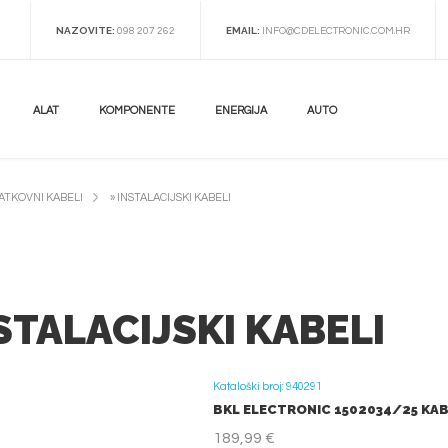
NAZOVITE:
EMAIL:
098 207 262
INFO@CDELECTRONIC.COM.HR
ALAT
KOMPONENTE
ENERGIJA
AUTO
ATKOVNI KABELI
»
INSTALACIJSKI KABELI
STALACIJSKI KABELI
Kataloški broj: 940291
BKL ELECTRONIC 1502034/25 KABE
189,99 €