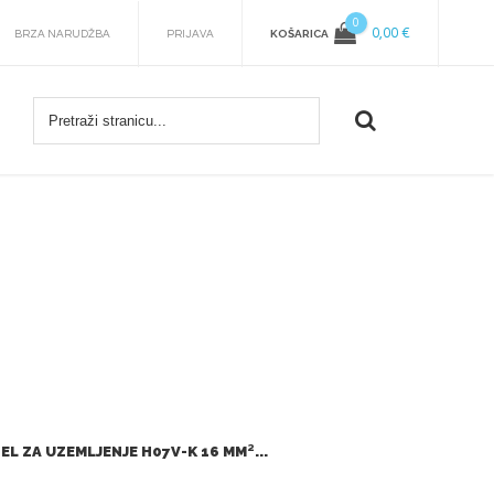
0
0,00 €
KOŠARICA
BRZA NARUDŽBA
PRIJAVA
L ZA UZEMLJENJE H07V-K 16 MM²...