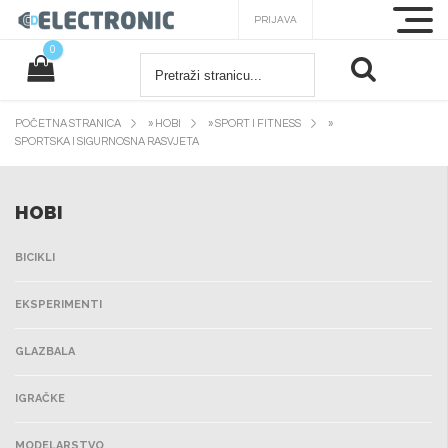
PRIJAVA
0
POČETNA STRANICA
»
HOBI
»
SPORT I FITNESS
»
SPORTSKA I SIGURNOSNA RASVJETA
HOBI
BICIKLI
EKSPERIMENTI
GLAZBALA
IGRAČKE
MODELARSTVO