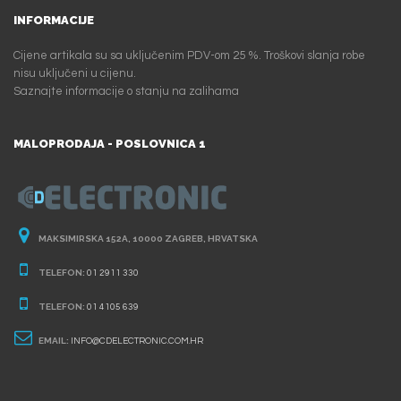
INFORMACIJE
Cijene artikala su sa uključenim PDV-om 25 %. Troškovi slanja robe
nisu uključeni u cijenu.
Saznajte informacije o stanju na zalihama
MALOPRODAJA - POSLOVNICA 1
MAKSIMIRSKA 152A, 10000 ZAGREB, HRVATSKA
TELEFON:
01 2911 330
TELEFON:
01 4105 639
EMAIL:
INFO@CDELECTRONIC.COM.HR