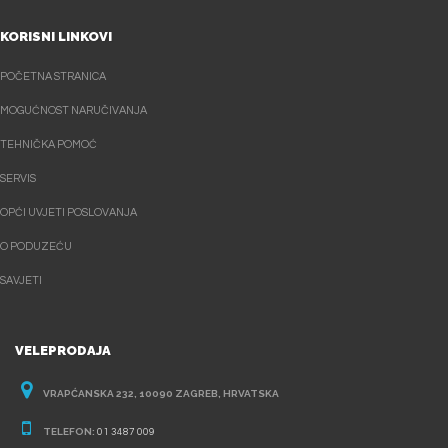
KORISNI LINKOVI
POČETNA STRANICA
MOGUĆNOST NARUČIVANJA
TEHNIČKA POMOĆ
SERVIS
OPĆI UVJETI POSLOVANJA
O PODUZEĆU
SAVJETI
VELEPRODAJA
VRAPĆANSKA 232, 10090 ZAGREB, HRVATSKA
TELEFON:
01 3487 009