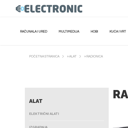
RAČUNALA I URED
MULTIMEDIJA
HOBI
KUĆA I VRT
POČETNA STRANICA
»
ALAT
»
RADIONICA
RA
ALAT
ELEKTRIČNI ALATI
IZGRADNJA