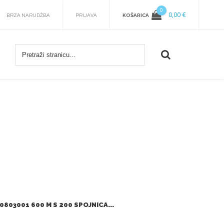
0
0,00 €
KOŠARICA
BRZA NARUDŽBA
PRIJAVA
803001 600 M S 200 SPOJNICA...