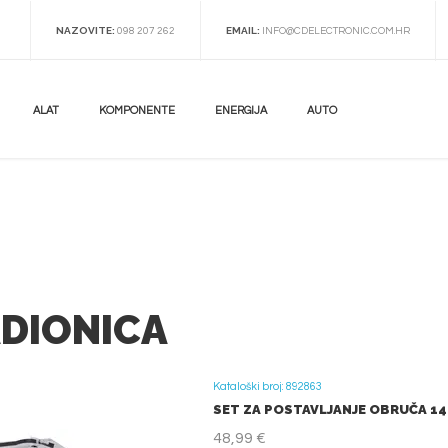
NAZOVITE:
EMAIL:
098 207 262
INFO@CDELECTRONIC.COM.HR
ALAT
KOMPONENTE
ENERGIJA
AUTO
DIONICA
Kataloški broj: 892863
SET ZA POSTAVLJANJE OBRUČA 140
48,99 €