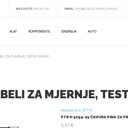
NAZOVITE:
EMAIL:
098 207 262
INFO@CDELECTRONIC.COM.HR
ALAT
KOMPONENTE
ENERGIJA
AUTO
ELI ZA MJERNJE, TESTNI VRHOVI
BELI ZA MJERNJE, TES
Kataloški broj: 737175
PTR H 5099-25 ČAHURA PINA ZA PR
0,57 €