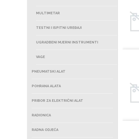
MULTIMETAR
TESTNI I ISPITNI UREĐAJI
UGRADBENI MJERNI INSTRUMENTI
VAGE
PNEUMATSKI ALAT
POHRANA ALATA
PRIBOR ZA ELEKTRIČNI ALAT
RADIONICA
RADNA ODJEĆA