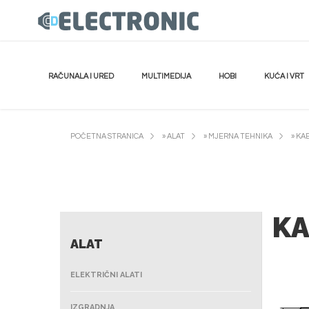
RAČUNALA I URED
MULTIMEDIJA
HOBI
KUĆA I VRT
POČETNA STRANICA
»
ALAT
»
MJERNA TEHNIKA
»
KAB
KA
ALAT
ELEKTRIČNI ALATI
IZGRADNJA