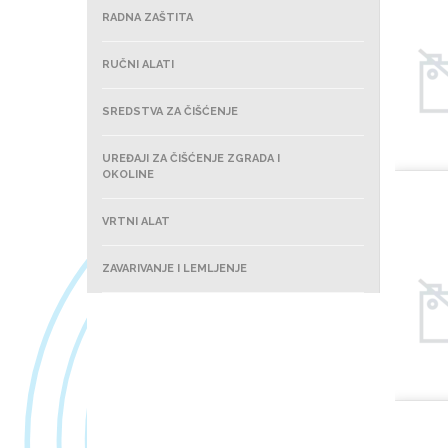
RADNA ZAŠTITA
RUČNI ALATI
SREDSTVA ZA ČIŠĆENJE
UREĐAJI ZA ČIŠĆENJE ZGRADA I
OKOLINE
VRTNI ALAT
ZAVARIVANJE I LEMLJENJE